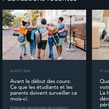
04 AOÛT 2026
07 JUI
Avant le début des cours:
Que
Ce que les étudiants et les
vot
parents doivent surveiller ce
La 
mois-ci.
dém
pér
Entre les demandes de location,