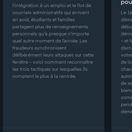
pour
l’intégration à un emploi et le flot de
courriels administratifs qui arrivent
Le 1e
en août, étudiants et familles
démé
partagent plus de renseignements
débu
personnels qu’à presque n’importe
démé
quel autre moment de l’année. Les
– et 
fraudeurs synchronisent
d’arn
délibérément leurs attaques sur cette
votr
fenêtre – voici comment reconnaître
de l
les trois tactiques sur lesquelles ils
chan
comptent le plus à la rentrée.
autor
de se
bienv
comm
pend
démé