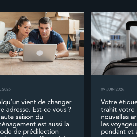
L 2026
09 JUIN 2026
lqu’un vient de changer
Votre étiqu
re adresse. Est-ce vous ?
trahit votre
haute saison du
nouvelles a
énagement est aussi la
les voyageu
iode de prédilection
pendant et a