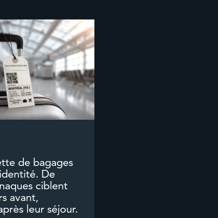
ette de bagages
 identité. De
rnaques ciblent
rs avant,
près leur séjour.