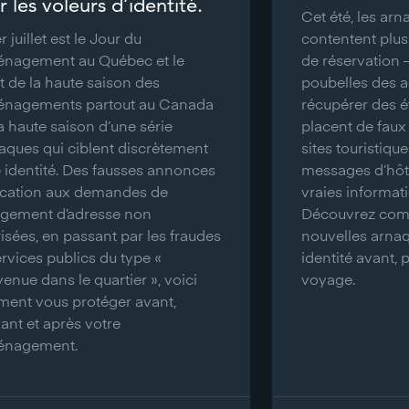
 les voleurs d’identité.
Cet été, les ar
r juillet est le Jour du
contentent plus 
nagement au Québec et le
de réservation – 
t de la haute saison des
poubelles des a
nagements partout au Canada
récupérer des é
la haute saison d’une série
placent de faux
aques qui ciblent discrètement
sites touristiqu
e identité. Des fausses annonces
messages d’hôt
ocation aux demandes de
vraies informat
gement d’adresse non
Découvrez com
isées, en passant par les fraudes
nouvelles arnaq
rvices publics du type «
identité avant, 
enue dans le quartier », voici
voyage.
ent vous protéger avant,
ant et après votre
nagement.