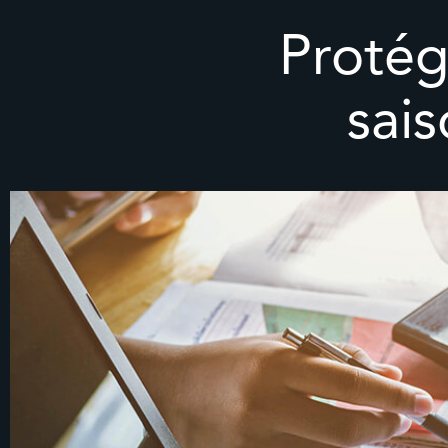
Protég
sai