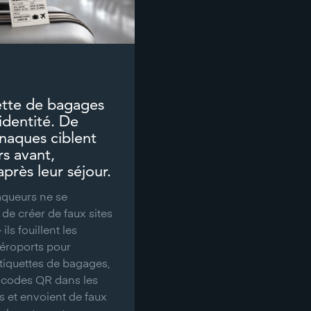
ette de bagages
 identité. De
rnaques ciblent
rs avant,
près leur séjour.
naqueurs ne se
de créer de faux sites
ils fouillent les
éroports pour
tiquettes de bagages,
 codes QR dans les
es et envoient de faux