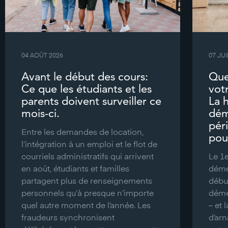
04 AOÛT 2026
07 JUI
Avant le début des cours:
Que
Ce que les étudiants et les
vot
parents doivent surveiller ce
La 
mois-ci.
dém
pér
Entre les demandes de location,
pour
l’intégration à un emploi et le flot de
courriels administratifs qui arrivent
Le 1e
en août, étudiants et familles
démé
partagent plus de renseignements
débu
personnels qu’à presque n’importe
démé
quel autre moment de l’année. Les
– et 
fraudeurs synchronisent
d’arn