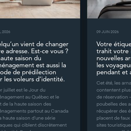
L 2026
09 JUIN 2026
lqu’un vient de changer
Votre étiqu
re adresse. Est-ce vous ?
trahit votre
haute saison du
nouvelles a
énagement est aussi la
les voyageu
iode de prédilection
pendant et a
 les voleurs d’identité.
Cet été, les ar
r juillet est le Jour du
contentent plus 
nagement au Québec et le
de réservation – 
t de la haute saison des
poubelles des a
nagements partout au Canada
récupérer des é
la haute saison d’une série
placent de faux
aques qui ciblent discrètement
sites touristiqu